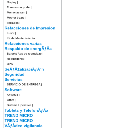
Display
|
Fuentes de poder
|
Memorias ram
|
Mother board
|
Teclados
|
Refacciones de Impresion
Fusor
|
Kit de Mantenimiento
|
Refacciones varias
Respaldo de energÃƒÂ­a
BaterÃƒÂ­as de reemplazo
|
Reguladores
|
UPS
|
SeÃƒÂ±alizaciÃƒÂ³n
Seguridad
Servicios
SERVICIO DE ENTREGA
|
Software
Antivirus
|
Office
|
Sistema Operativo
|
Tablets y TelefonÃƒÂ­a
TREND MICRO
TREND MICRO
VÃƒÂ­deo vigilancia