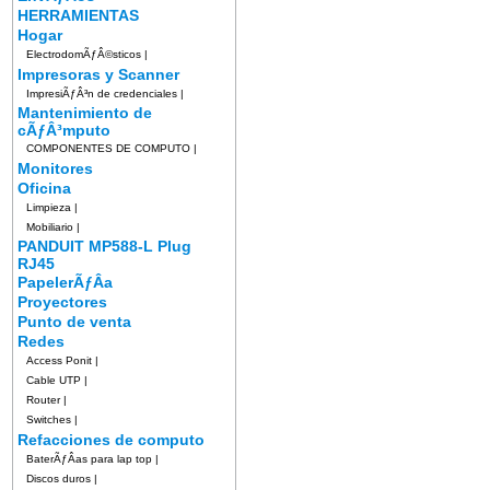
HERRAMIENTAS
Hogar
ElectrodomÃƒÂ©sticos
|
Impresoras y Scanner
ImpresiÃƒÂ³n de credenciales
|
Mantenimiento de
cÃƒÂ³mputo
COMPONENTES DE COMPUTO
|
Monitores
Oficina
Limpieza
|
Mobiliario
|
PANDUIT MP588-L Plug
RJ45
PapelerÃƒÂ­a
Proyectores
Punto de venta
Redes
Access Ponit
|
Cable UTP
|
Router
|
Switches
|
Refacciones de computo
BaterÃƒÂ­as para lap top
|
Discos duros
|