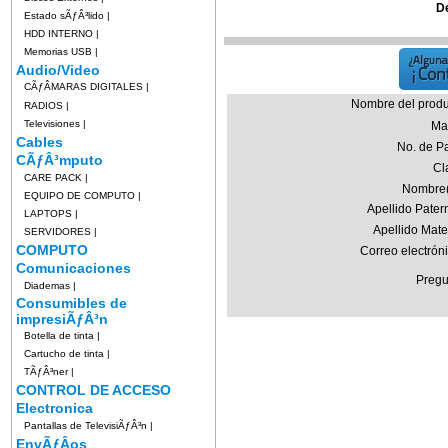
D
Estado sÃƒÂ³lido
|
HDD INTERNO
|
Memorias USB
|
Audio/Video
CÃƒÂMARAS DIGITALES
|
Nombre del produ
RADIOS
|
Televisiones
|
Ma
Cables
No. de Pa
CÃƒÂ³mputo
Cl
CARE PACK
|
Nombre(
EQUIPO DE COMPUTO
|
Apellido Pater
LAPTOPS
|
Apellido Mate
SERVIDORES
|
COMPUTO
Correo electrón
Comunicaciones
Pregu
Diademas
|
Consumibles de
impresiÃƒÂ³n
Botella de tinta
|
Cartucho de tinta
|
TÃƒÂ³ner
|
CONTROL DE ACCESO
Electronica
Pantallas de TelevisiÃƒÂ³n
|
EnvÃƒÂ­os