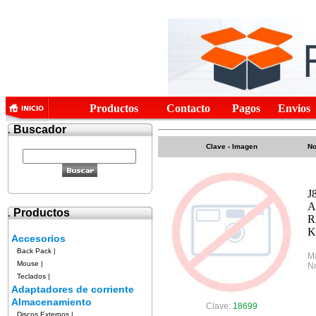
Productos
Contacto
Pagos
Envios
.
Buscador
Clave - Imagen
No
J
A
.
Productos
R
K
Accesorios
Back Pack
|
M
Mouse
|
No
Teclados
|
Adaptadores de corriente
Almacenamiento
Clave:
18699
Discos Externos
|