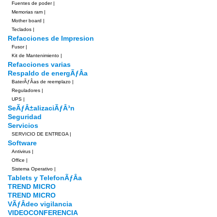
Fuentes de poder
|
Memorias ram
|
Mother board
|
Teclados
|
Refacciones de Impresion
Fusor
|
Kit de Mantenimiento
|
Refacciones varias
Respaldo de energÃƒÂ­a
BaterÃƒÂ­as de reemplazo
|
Reguladores
|
UPS
|
SeÃƒÂ±alizaciÃƒÂ³n
Seguridad
Servicios
SERVICIO DE ENTREGA
|
Software
Antivirus
|
Office
|
Sistema Operativo
|
Tablets y TelefonÃƒÂ­a
TREND MICRO
TREND MICRO
VÃƒÂ­deo vigilancia
VIDEOCONFERENCIA