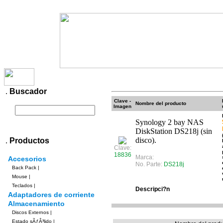
Productos
Contacto
Pagos
Envios
.
Buscador
Clave -
Nombre del producto
Imagen
Synology 2 bay NAS
DiskStation DS218j (sin
disco).
.
Productos
Clave:
18836
Marca:
Accesorios
No. Parte:
DS218j
Back Pack
|
Mouse
|
Teclados
|
Descripci?n
Adaptadores de corriente
Almacenamiento
Discos Externos
|
Estado sÃƒÂ³lido
|