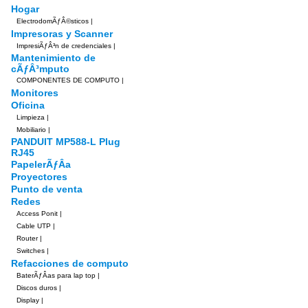
Hogar
ElectrodomÃƒÂ©sticos
|
Impresoras y Scanner
ImpresiÃƒÂ³n de credenciales
|
Mantenimiento de
cÃƒÂ³mputo
COMPONENTES DE COMPUTO
|
Monitores
Oficina
Limpieza
|
Mobiliario
|
PANDUIT MP588-L Plug
RJ45
PapelerÃƒÂ­a
Proyectores
Punto de venta
Redes
Access Ponit
|
Cable UTP
|
Router
|
Switches
|
Refacciones de computo
BaterÃƒÂ­as para lap top
|
Discos duros
|
Display
|