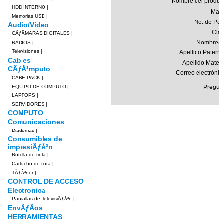
Nombre del produ
HDD INTERNO
|
Ma
Memorias USB
|
No. de Pa
Audio/Video
Cl
CÃƒÂMARAS DIGITALES
|
Nombre(
RADIOS
|
Televisiones
|
Apellido Pater
Cables
Apellido Mate
CÃƒÂ³mputo
Correo electrón
CARE PACK
|
EQUIPO DE COMPUTO
|
Pregu
LAPTOPS
|
SERVIDORES
|
COMPUTO
Comunicaciones
Diademas
|
Consumibles de
impresiÃƒÂ³n
Botella de tinta
|
Cartucho de tinta
|
TÃƒÂ³ner
|
CONTROL DE ACCESO
Electronica
Pantallas de TelevisiÃƒÂ³n
|
EnvÃƒÂ­os
HERRAMIENTAS