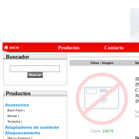
Productos
Contacto
.
Buscador
Clave - Imagen
No
H
I
C
.
Productos
N
I
Accesorios
Back Pack
|
M
Mouse
|
No
Teclados
|
Adaptadores de corriente
Clave:
18979
Almacenamiento
D
Discos Externos
|