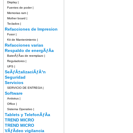
Display
|
Fuentes de poder
|
Memorias ram
|
Mother board
|
Teclados
|
Refacciones de Impresion
Fusor
|
Kit de Mantenimiento
|
Refacciones varias
Respaldo de energÃƒÂ­a
BaterÃƒÂ­as de reemplazo
|
Reguladores
|
UPS
|
SeÃƒÂ±alizaciÃƒÂ³n
Seguridad
Servicios
SERVICIO DE ENTREGA
|
Software
Antivirus
|
Office
|
Sistema Operativo
|
Tablets y TelefonÃƒÂ­a
TREND MICRO
TREND MICRO
VÃƒÂ­deo vigilancia