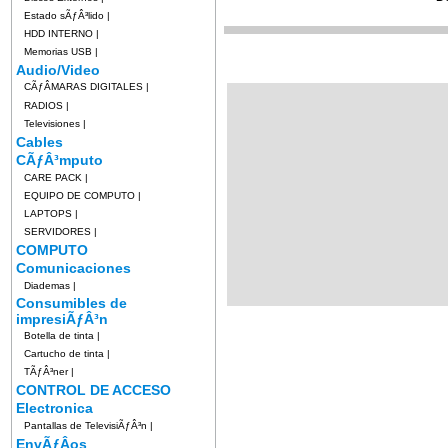
Estado sÃƒÂ³lido
|
HDD INTERNO
|
Memorias USB
|
Audio/Video
CÃƒÂMARAS DIGITALES
|
RADIOS
|
Televisiones
|
Cables
CÃƒÂ³mputo
CARE PACK
|
EQUIPO DE COMPUTO
|
LAPTOPS
|
SERVIDORES
|
COMPUTO
Comunicaciones
Diademas
|
Consumibles de
impresiÃƒÂ³n
Botella de tinta
|
Cartucho de tinta
|
TÃƒÂ³ner
|
CONTROL DE ACCESO
Electronica
Pantallas de TelevisiÃƒÂ³n
|
EnvÃƒÂ­os