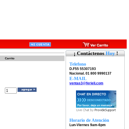
¡ Contáctenos
Hoy
!
Carrito
Telefono
D.F55 55307193
Nacional. 01 800 9990137
E-MAIL
ventas3@ferieli.com
Horario de Atención
Lun-Viernes 9am-6pm