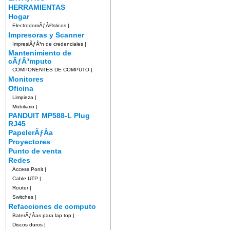
HERRAMIENTAS
Hogar
ElectrodomÃƒÂ©sticos
|
Impresoras y Scanner
ImpresiÃƒÂ³n de credenciales
|
Mantenimiento de
cÃƒÂ³mputo
COMPONENTES DE COMPUTO
|
Monitores
Oficina
Limpieza
|
Mobiliario
|
PANDUIT MP588-L Plug
RJ45
PapelerÃƒÂ­a
Proyectores
Punto de venta
Redes
Access Ponit
|
Cable UTP
|
Router
|
Switches
|
Refacciones de computo
BaterÃƒÂ­as para lap top
|
Discos duros
|