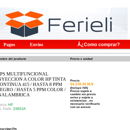
Pagos
Envios
Â¿Como comprar?
mbre del producto
Precio x unidad
PS MULTIFUNCIONAL
NYECCION A COLOR HP TINTA
Precio
ONTINUA 415 / HASTA 8 PPM
$4,338.40 M.N
(Incluye IVA)
EGRO / HASTA 5 PPM COLOR /
Precio sujeto a
NALAMBRICA
cambio sin previo
aviso y sujeto a
existencias , es
necesario verificarlo
arca:
HP
con un asesor.
. Parte:
Z4B53A
escripci?n