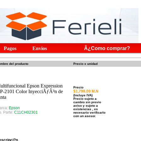
Pagos
Envios
Â¿Como comprar?
mbre del producto
Precio x unidad
ultifuncional Epson Expression
Precio
P-2101 Color InyecciÃƒÂ³n de
$1,798.00 M.N
(Incluye IVA)
inta
Precio sujeto a
cambio sin previo
aviso y sujeto a
arca:
Epson
existencias , es
. Parte:
C11CH02301
necesario verificarlo
con un asesor.
escripci?n