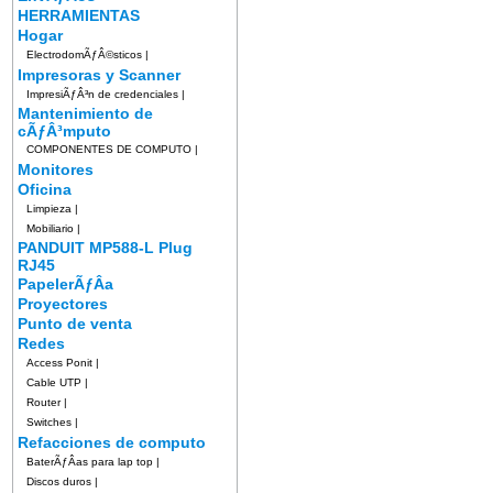
HERRAMIENTAS
Hogar
ElectrodomÃƒÂ©sticos
|
Impresoras y Scanner
ImpresiÃƒÂ³n de credenciales
|
Mantenimiento de
cÃƒÂ³mputo
COMPONENTES DE COMPUTO
|
Monitores
Oficina
Limpieza
|
Mobiliario
|
PANDUIT MP588-L Plug
RJ45
PapelerÃƒÂ­a
Proyectores
Punto de venta
Redes
Access Ponit
|
Cable UTP
|
Router
|
Switches
|
Refacciones de computo
BaterÃƒÂ­as para lap top
|
Discos duros
|