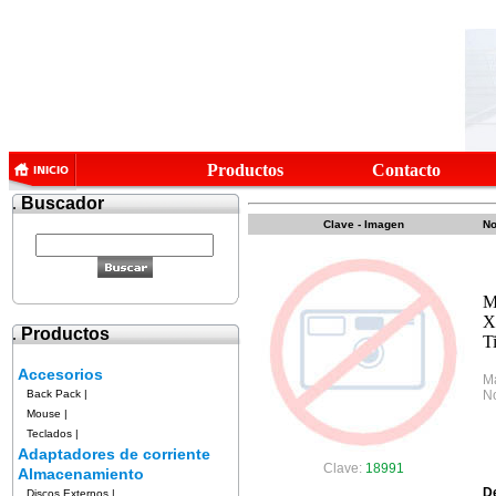
Productos
Contacto
.
Buscador
Clave - Imagen
No
M
X
.
Productos
T
Accesorios
M
Back Pack
|
No
Mouse
|
Teclados
|
Adaptadores de corriente
Clave:
18991
Almacenamiento
D
Discos Externos
|