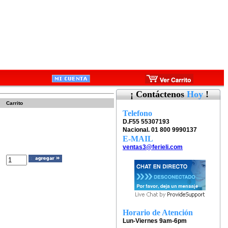
¡ Contáctenos
Hoy
!
Carrito
Telefono
D.F55 55307193
Nacional. 01 800 9990137
E-MAIL
ventas3@ferieli.com
Horario de Atención
Lun-Viernes 9am-6pm