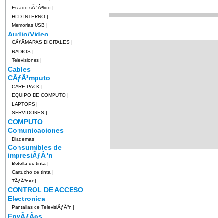
Estado sÃƒÂ³lido
|
HDD INTERNO
|
Memorias USB
|
Audio/Video
CÃƒÂMARAS DIGITALES
|
RADIOS
|
Televisiones
|
Cables
CÃƒÂ³mputo
CARE PACK
|
EQUIPO DE COMPUTO
|
LAPTOPS
|
SERVIDORES
|
COMPUTO
Comunicaciones
Diademas
|
Consumibles de
impresiÃƒÂ³n
Botella de tinta
|
Cartucho de tinta
|
TÃƒÂ³ner
|
CONTROL DE ACCESO
Electronica
Pantallas de TelevisiÃƒÂ³n
|
EnvÃƒÂ­os