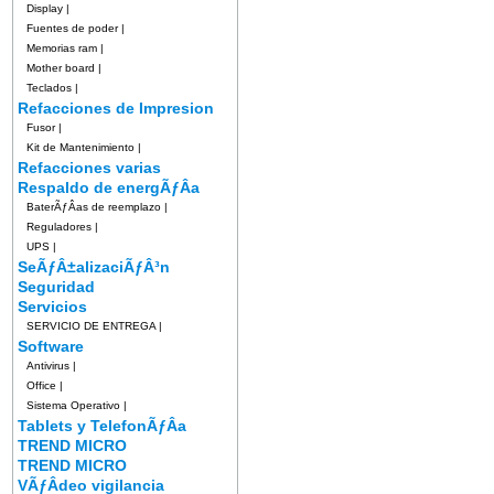
Display
|
Fuentes de poder
|
Memorias ram
|
Mother board
|
Teclados
|
Refacciones de Impresion
Fusor
|
Kit de Mantenimiento
|
Refacciones varias
Respaldo de energÃƒÂ­a
BaterÃƒÂ­as de reemplazo
|
Reguladores
|
UPS
|
SeÃƒÂ±alizaciÃƒÂ³n
Seguridad
Servicios
SERVICIO DE ENTREGA
|
Software
Antivirus
|
Office
|
Sistema Operativo
|
Tablets y TelefonÃƒÂ­a
TREND MICRO
TREND MICRO
VÃƒÂ­deo vigilancia