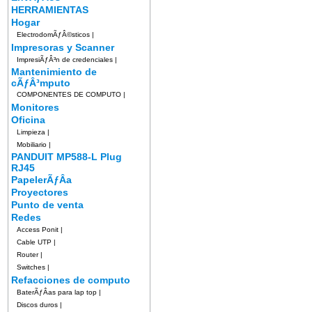
HERRAMIENTAS
Hogar
ElectrodomÃƒÂ©sticos
|
Impresoras y Scanner
ImpresiÃƒÂ³n de credenciales
|
Mantenimiento de
cÃƒÂ³mputo
COMPONENTES DE COMPUTO
|
Monitores
Oficina
Limpieza
|
Mobiliario
|
PANDUIT MP588-L Plug
RJ45
PapelerÃƒÂ­a
Proyectores
Punto de venta
Redes
Access Ponit
|
Cable UTP
|
Router
|
Switches
|
Refacciones de computo
BaterÃƒÂ­as para lap top
|
Discos duros
|