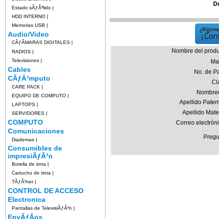
D
Estado sÃƒÂ³lido
|
HDD INTERNO
|
Memorias USB
|
Audio/Video
CÃƒÂMARAS DIGITALES
|
Nombre del produ
RADIOS
|
Televisiones
|
Ma
Cables
No. de Pa
CÃƒÂ³mputo
Cl
CARE PACK
|
Nombre(
EQUIPO DE COMPUTO
|
Apellido Pater
LAPTOPS
|
Apellido Mate
SERVIDORES
|
COMPUTO
Correo electrón
Comunicaciones
Pregu
Diademas
|
Consumibles de
impresiÃƒÂ³n
Botella de tinta
|
Cartucho de tinta
|
TÃƒÂ³ner
|
CONTROL DE ACCESO
Electronica
Pantallas de TelevisiÃƒÂ³n
|
EnvÃƒÂ­os