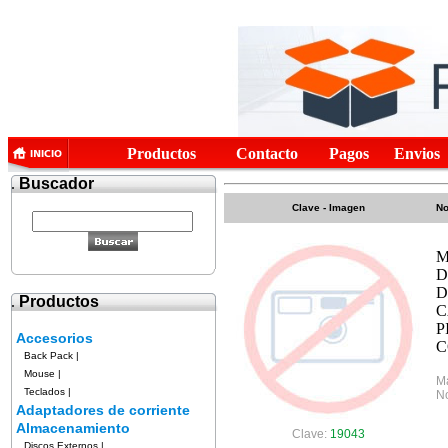
Productos
Contacto
Pagos
Envios
.
Buscador
Clave - Imagen
No
M
D
D
.
Productos
C
P
Accesorios
C
Back Pack
|
Mouse
|
M
Teclados
|
No
Adaptadores de corriente
Almacenamiento
Clave:
19043
Discos Externos
|