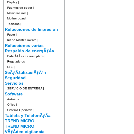
Display
|
Fuentes de poder
|
Memorias ram
|
Mother board
|
Teclados
|
Refacciones de Impresion
Fusor
|
Kit de Mantenimiento
|
Refacciones varias
Respaldo de energÃƒÂ­a
BaterÃƒÂ­as de reemplazo
|
Reguladores
|
UPS
|
SeÃƒÂ±alizaciÃƒÂ³n
Seguridad
Servicios
SERVICIO DE ENTREGA
|
Software
Antivirus
|
Office
|
Sistema Operativo
|
Tablets y TelefonÃƒÂ­a
TREND MICRO
TREND MICRO
VÃƒÂ­deo vigilancia