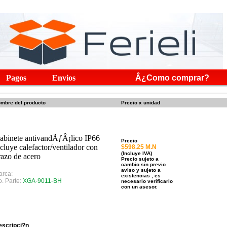
Pagos
Envios
Â¿Como comprar?
mbre del producto
Precio x unidad
abinete antivandÃƒÂ¡lico IP66
Precio
ncluye calefactor/ventilador con
$598.25 M.N
(Incluye IVA)
razo de acero
Precio sujeto a
cambio sin previo
aviso y sujeto a
arca:
existencias , es
. Parte:
XGA-9011-BH
necesario verificarlo
con un asesor.
escripci?n