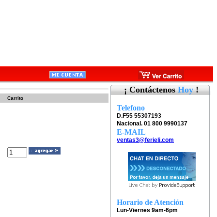
¡ Contáctenos
Hoy
!
Carrito
Telefono
D.F55 55307193
Nacional. 01 800 9990137
E-MAIL
ventas3@ferieli.com
Horario de Atención
Lun-Viernes 9am-6pm