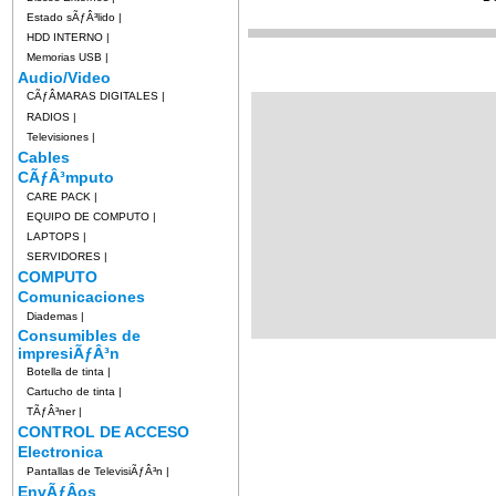
Estado sÃƒÂ³lido
|
HDD INTERNO
|
Memorias USB
|
Audio/Video
CÃƒÂMARAS DIGITALES
|
RADIOS
|
Televisiones
|
Cables
CÃƒÂ³mputo
CARE PACK
|
EQUIPO DE COMPUTO
|
LAPTOPS
|
SERVIDORES
|
COMPUTO
Comunicaciones
Diademas
|
Consumibles de
impresiÃƒÂ³n
Botella de tinta
|
Cartucho de tinta
|
TÃƒÂ³ner
|
CONTROL DE ACCESO
Electronica
Pantallas de TelevisiÃƒÂ³n
|
EnvÃƒÂ­os