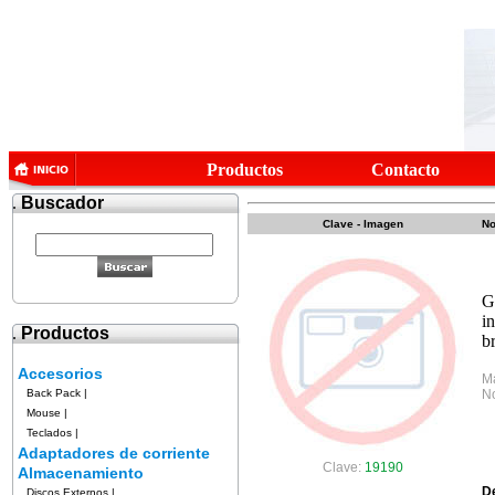
Productos
Contacto
.
Buscador
Clave - Imagen
No
G
i
.
Productos
b
Accesorios
M
Back Pack
|
No
Mouse
|
Teclados
|
Adaptadores de corriente
Clave:
19190
Almacenamiento
D
Discos Externos
|