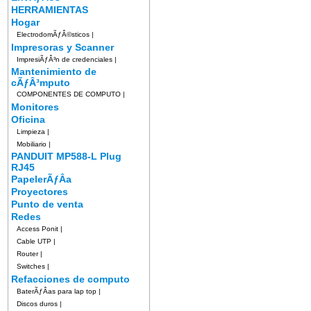
HERRAMIENTAS
Hogar
ElectrodomÃƒÂ©sticos
|
Impresoras y Scanner
ImpresiÃƒÂ³n de credenciales
|
Mantenimiento de
cÃƒÂ³mputo
COMPONENTES DE COMPUTO
|
Monitores
Oficina
Limpieza
|
Mobiliario
|
PANDUIT MP588-L Plug
RJ45
PapelerÃƒÂ­a
Proyectores
Punto de venta
Redes
Access Ponit
|
Cable UTP
|
Router
|
Switches
|
Refacciones de computo
BaterÃƒÂ­as para lap top
|
Discos duros
|