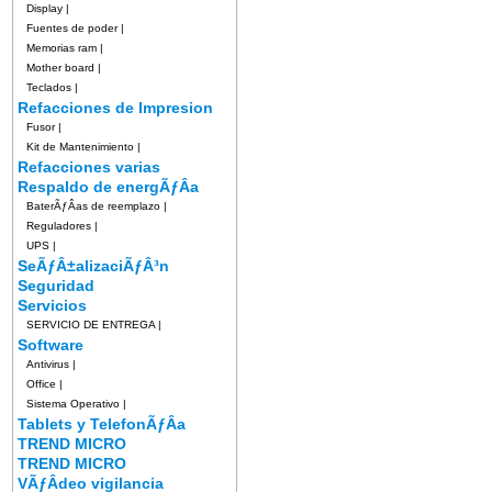
Display
|
Fuentes de poder
|
Memorias ram
|
Mother board
|
Teclados
|
Refacciones de Impresion
Fusor
|
Kit de Mantenimiento
|
Refacciones varias
Respaldo de energÃƒÂ­a
BaterÃƒÂ­as de reemplazo
|
Reguladores
|
UPS
|
SeÃƒÂ±alizaciÃƒÂ³n
Seguridad
Servicios
SERVICIO DE ENTREGA
|
Software
Antivirus
|
Office
|
Sistema Operativo
|
Tablets y TelefonÃƒÂ­a
TREND MICRO
TREND MICRO
VÃƒÂ­deo vigilancia