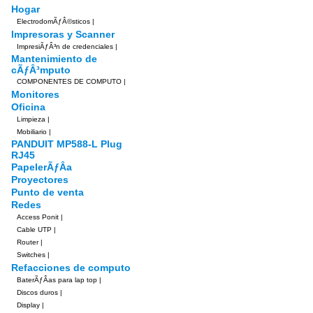
Hogar
ElectrodomÃƒÂ©sticos
|
Impresoras y Scanner
ImpresiÃƒÂ³n de credenciales
|
Mantenimiento de
cÃƒÂ³mputo
COMPONENTES DE COMPUTO
|
Monitores
Oficina
Limpieza
|
Mobiliario
|
PANDUIT MP588-L Plug
RJ45
PapelerÃƒÂ­a
Proyectores
Punto de venta
Redes
Access Ponit
|
Cable UTP
|
Router
|
Switches
|
Refacciones de computo
BaterÃƒÂ­as para lap top
|
Discos duros
|
Display
|