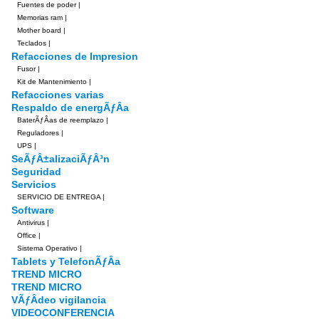
Fuentes de poder
|
Memorias ram
|
Mother board
|
Teclados
|
Refacciones de Impresion
Fusor
|
Kit de Mantenimiento
|
Refacciones varias
Respaldo de energÃƒÂ­a
BaterÃƒÂ­as de reemplazo
|
Reguladores
|
UPS
|
SeÃƒÂ±alizaciÃƒÂ³n
Seguridad
Servicios
SERVICIO DE ENTREGA
|
Software
Antivirus
|
Office
|
Sistema Operativo
|
Tablets y TelefonÃƒÂ­a
TREND MICRO
TREND MICRO
VÃƒÂ­deo vigilancia
VIDEOCONFERENCIA