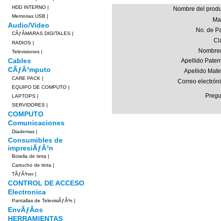
HDD INTERNO
|
Nombre del produ
Memorias USB
|
Ma
Audio/Video
No. de Pa
CÃƒÂMARAS DIGITALES
|
Cl
RADIOS
|
Nombre(
Televisiones
|
Cables
Apellido Pater
CÃƒÂ³mputo
Apellido Mate
CARE PACK
|
Correo electrón
EQUIPO DE COMPUTO
|
Pregu
LAPTOPS
|
SERVIDORES
|
COMPUTO
Comunicaciones
Diademas
|
Consumibles de
impresiÃƒÂ³n
Botella de tinta
|
Cartucho de tinta
|
TÃƒÂ³ner
|
CONTROL DE ACCESO
Electronica
Pantallas de TelevisiÃƒÂ³n
|
EnvÃƒÂ­os
HERRAMIENTAS