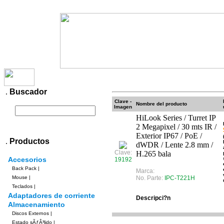
Productos
Contacto
Pagos
Envios
.
Buscador
Clave -
Nombre del producto
Imagen
HiLook Series / Turret IP
2 Megapixel / 30 mts IR /
Exterior IP67 / PoE /
.
Productos
dWDR / Lente 2.8 mm /
Clave:
H.265 bala
Accesorios
19192
Back Pack
|
Marca:
Mouse
|
No. Parte:
IPC-T221H
Teclados
|
Adaptadores de corriente
Descripci?n
Almacenamiento
Discos Externos
|
Estado sÃƒÂ³lido
|