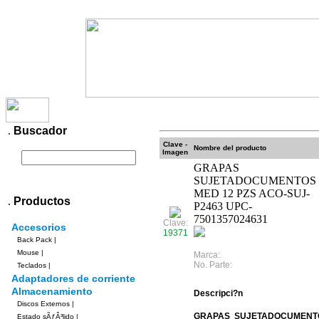
Productos
Contacto
Pagos
Envios
.
Buscador
Clave -
Nombre del producto
Imagen
GRAPAS
SUJETADOCUMENTOS
MED 12 PZS ACO-SUJ-
.
Productos
P2463 UPC-
7501357024631
Clave:
Accesorios
19371
Back Pack
|
Mouse
|
Marca:
No. Parte:
Teclados
|
Adaptadores de corriente
Almacenamiento
Descripci?n
Discos Externos
|
GRAPAS SUJETADOCUMENTO
Estado sÃƒÂ³lido
|