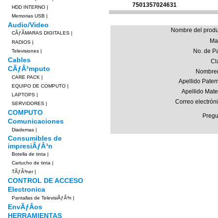
7501357024631
HDD INTERNO
|
Memorias USB
|
Audio/Video
Nombre del produ
CÃƒÂMARAS DIGITALES
|
Ma
RADIOS
|
No. de Pa
Televisiones
|
Cables
Cl
CÃƒÂ³mputo
Nombre(
CARE PACK
|
Apellido Pater
EQUIPO DE COMPUTO
|
Apellido Mate
LAPTOPS
|
Correo electrón
SERVIDORES
|
COMPUTO
Pregu
Comunicaciones
Diademas
|
Consumibles de
impresiÃƒÂ³n
Botella de tinta
|
Cartucho de tinta
|
TÃƒÂ³ner
|
CONTROL DE ACCESO
Electronica
Pantallas de TelevisiÃƒÂ³n
|
EnvÃƒÂ­os
HERRAMIENTAS