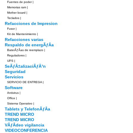
Fuentes de poder
|
Memorias ram
|
Mother board
|
Teclados
|
Refacciones de Impresion
Fusor
|
Kit de Mantenimiento
|
Refacciones varias
Respaldo de energÃƒÂ­a
BaterÃƒÂ­as de reemplazo
|
Reguladores
|
UPS
|
SeÃƒÂ±alizaciÃƒÂ³n
Seguridad
Servicios
SERVICIO DE ENTREGA
|
Software
Antivirus
|
Office
|
Sistema Operativo
|
Tablets y TelefonÃƒÂ­a
TREND MICRO
TREND MICRO
VÃƒÂ­deo vigilancia
VIDEOCONFERENCIA