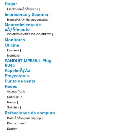
Hogar
ElectrodomÃƒÂ©sticos
|
Impresoras y Scanner
ImpresiÃƒÂ³n de credenciales
|
Mantenimiento de
cÃƒÂ³mputo
COMPONENTES DE COMPUTO
|
Monitores
Oficina
Limpieza
|
Mobiliario
|
PANDUIT MP588-L Plug
RJ45
PapelerÃƒÂ­a
Proyectores
Punto de venta
Redes
Access Ponit
|
Cable UTP
|
Router
|
Switches
|
Refacciones de computo
BaterÃƒÂ­as para lap top
|
Discos duros
|
Display
|