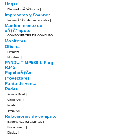
Hogar
ElectrodomÃƒÂ©sticos
|
Impresoras y Scanner
ImpresiÃƒÂ³n de credenciales
|
Mantenimiento de
cÃƒÂ³mputo
COMPONENTES DE COMPUTO
|
Monitores
Oficina
Limpieza
|
Mobiliario
|
PANDUIT MP588-L Plug
RJ45
PapelerÃƒÂ­a
Proyectores
Punto de venta
Redes
Access Ponit
|
Cable UTP
|
Router
|
Switches
|
Refacciones de computo
BaterÃƒÂ­as para lap top
|
Discos duros
|
Display
|