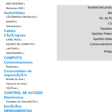
HDD INTERNO
|
Nombre del produ
Memorias USB
|
Audio/Video
Ma
CÃƒÂMARAS DIGITALES
|
No. de Pa
RADIOS
|
Cl
Televisiones
|
Nombre(
Cables
Apellido Pater
CÃƒÂ³mputo
Apellido Mate
CARE PACK
|
Correo electrón
EQUIPO DE COMPUTO
|
LAPTOPS
|
Pregu
SERVIDORES
|
COMPUTO
Comunicaciones
Diademas
|
Consumibles de
impresiÃƒÂ³n
Botella de tinta
|
Cartucho de tinta
|
TÃƒÂ³ner
|
CONTROL DE ACCESO
Electronica
Pantallas de TelevisiÃƒÂ³n
|
EnvÃƒÂ­os
HERRAMIENTAS