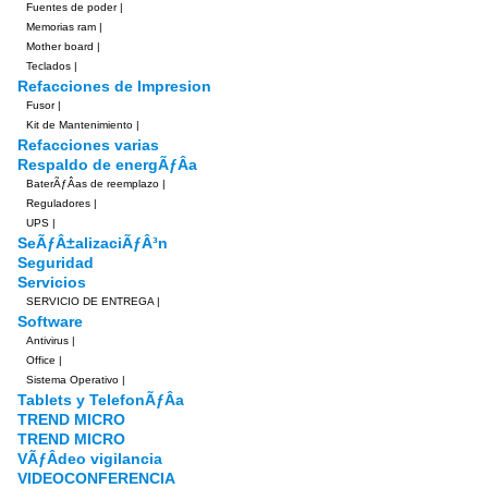
Fuentes de poder
|
Memorias ram
|
Mother board
|
Teclados
|
Refacciones de Impresion
Fusor
|
Kit de Mantenimiento
|
Refacciones varias
Respaldo de energÃƒÂ­a
BaterÃƒÂ­as de reemplazo
|
Reguladores
|
UPS
|
SeÃƒÂ±alizaciÃƒÂ³n
Seguridad
Servicios
SERVICIO DE ENTREGA
|
Software
Antivirus
|
Office
|
Sistema Operativo
|
Tablets y TelefonÃƒÂ­a
TREND MICRO
TREND MICRO
VÃƒÂ­deo vigilancia
VIDEOCONFERENCIA