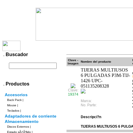
Productos
Contacto
Pagos
Envios
.
Buscador
Clave -
Nombre del producto
Imagen
TIJERAS MULTIUSOS
6 PULGADAS P3M-TIJ-
1426 UPC-
.
Productos
051135208328
Clave:
Accesorios
19374
Back Pack
|
Marca:
No. Parte:
Mouse
|
Teclados
|
Adaptadores de corriente
Descripci?n
Almacenamiento
TIJERAS MULTIUSOS 6 PULGA
Discos Externos
|
Estado sÃƒÂ³lido
|