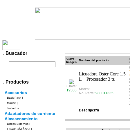
Productos
Contacto
Pagos
Envios
.
Buscador
Clave -
Nombre del producto
Imagen
Licuadora Oster Core 1.5
L + Procesador 3 tz
.
Productos
Clave:
Marca:
19566
Accesorios
No. Parte:
980011335
Back Pack
|
Mouse
|
Teclados
|
Descripci?n
Adaptadores de corriente
Almacenamiento
Discos Externos
|
Estado sÃƒÂ³lido
|