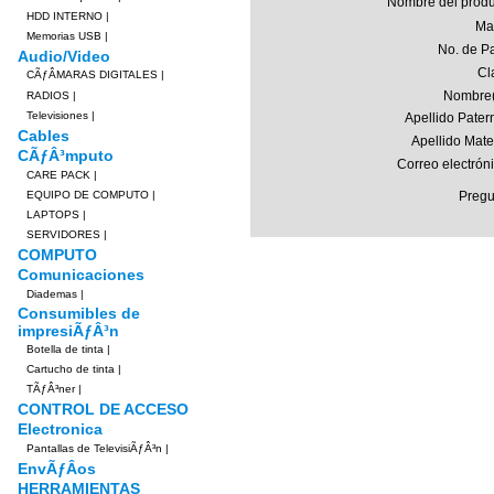
Nombre del produ
HDD INTERNO
|
Ma
Memorias USB
|
No. de Pa
Audio/Video
Cl
CÃƒÂMARAS DIGITALES
|
Nombre(
RADIOS
|
Televisiones
|
Apellido Pater
Cables
Apellido Mate
CÃƒÂ³mputo
Correo electrón
CARE PACK
|
EQUIPO DE COMPUTO
|
Pregu
LAPTOPS
|
SERVIDORES
|
COMPUTO
Comunicaciones
Diademas
|
Consumibles de
impresiÃƒÂ³n
Botella de tinta
|
Cartucho de tinta
|
TÃƒÂ³ner
|
CONTROL DE ACCESO
Electronica
Pantallas de TelevisiÃƒÂ³n
|
EnvÃƒÂ­os
HERRAMIENTAS