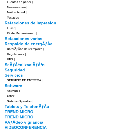
Fuentes de poder
|
Memorias ram
|
Mother board
|
Teclados
|
Refacciones de Impresion
Fusor
|
Kit de Mantenimiento
|
Refacciones varias
Respaldo de energÃƒÂ­a
BaterÃƒÂ­as de reemplazo
|
Reguladores
|
UPS
|
SeÃƒÂ±alizaciÃƒÂ³n
Seguridad
Servicios
SERVICIO DE ENTREGA
|
Software
Antivirus
|
Office
|
Sistema Operativo
|
Tablets y TelefonÃƒÂ­a
TREND MICRO
TREND MICRO
VÃƒÂ­deo vigilancia
VIDEOCONFERENCIA