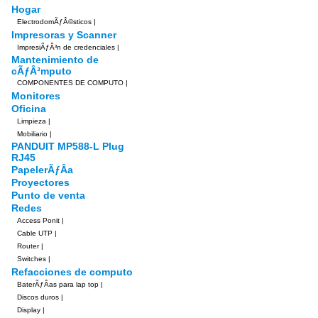
Hogar
ElectrodomÃƒÂ©sticos
|
Impresoras y Scanner
ImpresiÃƒÂ³n de credenciales
|
Mantenimiento de
cÃƒÂ³mputo
COMPONENTES DE COMPUTO
|
Monitores
Oficina
Limpieza
|
Mobiliario
|
PANDUIT MP588-L Plug
RJ45
PapelerÃƒÂ­a
Proyectores
Punto de venta
Redes
Access Ponit
|
Cable UTP
|
Router
|
Switches
|
Refacciones de computo
BaterÃƒÂ­as para lap top
|
Discos duros
|
Display
|