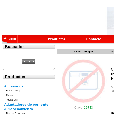
Productos
Contacto
.
Buscador
Clave - Imagen
No
C
I
.
Productos
E
Accesorios
M
Back Pack
|
No
Mouse
|
Teclados
|
Adaptadores de corriente
Clave:
19743
Almacenamiento
D
Discos Externos
|