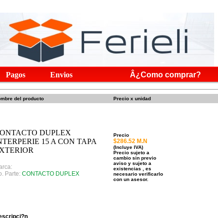
Pagos
Envios
Â¿Como comprar?
mbre del producto
Precio x unidad
ONTACTO DUPLEX
Precio
NTERPERIE 15 A CON TAPA
$286.52 M.N
(Incluye IVA)
XTERIOR
Precio sujeto a
cambio sin previo
aviso y sujeto a
arca:
existencias , es
. Parte:
CONTACTO DUPLEX
necesario verificarlo
con un asesor.
escripci?n