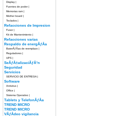
Display
|
Fuentes de poder
|
Memorias ram
|
Mother board
|
Teclados
|
Refacciones de Impresion
Fusor
|
Kit de Mantenimiento
|
Refacciones varias
Respaldo de energÃƒÂ­a
BaterÃƒÂ­as de reemplazo
|
Reguladores
|
UPS
|
SeÃƒÂ±alizaciÃƒÂ³n
Seguridad
Servicios
SERVICIO DE ENTREGA
|
Software
Antivirus
|
Office
|
Sistema Operativo
|
Tablets y TelefonÃƒÂ­a
TREND MICRO
TREND MICRO
VÃƒÂ­deo vigilancia