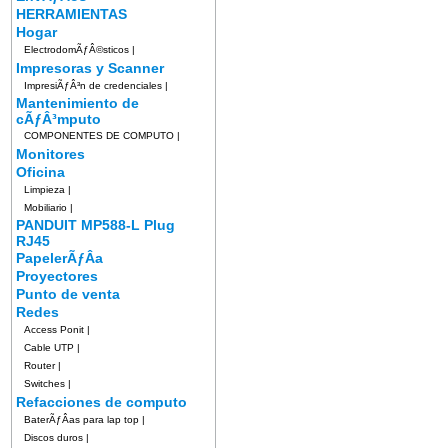
HERRAMIENTAS
Hogar
ElectrodomÃƒÂ©sticos
|
Impresoras y Scanner
ImpresiÃƒÂ³n de credenciales
|
Mantenimiento de
cÃƒÂ³mputo
COMPONENTES DE COMPUTO
|
Monitores
Oficina
Limpieza
|
Mobiliario
|
PANDUIT MP588-L Plug
RJ45
PapelerÃƒÂ­a
Proyectores
Punto de venta
Redes
Access Ponit
|
Cable UTP
|
Router
|
Switches
|
Refacciones de computo
BaterÃƒÂ­as para lap top
|
Discos duros
|