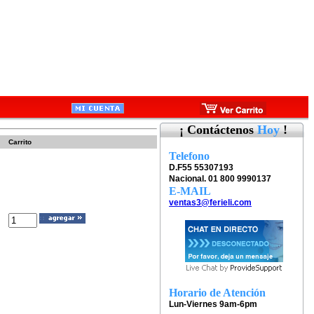
¡ Contáctenos
Hoy
!
Carrito
Telefono
D.F55 55307193
Nacional. 01 800 9990137
E-MAIL
ventas3@ferieli.com
Horario de Atención
Lun-Viernes 9am-6pm