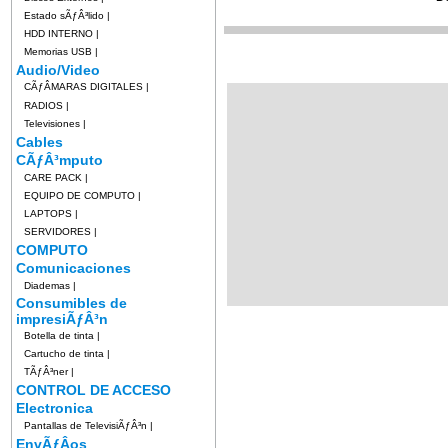
Estado sÃƒÂ³lido
|
HDD INTERNO
|
Memorias USB
|
Audio/Video
CÃƒÂMARAS DIGITALES
|
RADIOS
|
Televisiones
|
Cables
CÃƒÂ³mputo
CARE PACK
|
EQUIPO DE COMPUTO
|
LAPTOPS
|
SERVIDORES
|
COMPUTO
Comunicaciones
Diademas
|
Consumibles de
impresiÃƒÂ³n
Botella de tinta
|
Cartucho de tinta
|
TÃƒÂ³ner
|
CONTROL DE ACCESO
Electronica
Pantallas de TelevisiÃƒÂ³n
|
EnvÃƒÂ­os