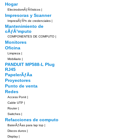
Hogar
ElectrodomÃƒÂ©sticos
|
Impresoras y Scanner
ImpresiÃƒÂ³n de credenciales
|
Mantenimiento de
cÃƒÂ³mputo
COMPONENTES DE COMPUTO
|
Monitores
Oficina
Limpieza
|
Mobiliario
|
PANDUIT MP588-L Plug
RJ45
PapelerÃƒÂ­a
Proyectores
Punto de venta
Redes
Access Ponit
|
Cable UTP
|
Router
|
Switches
|
Refacciones de computo
BaterÃƒÂ­as para lap top
|
Discos duros
|
Display
|