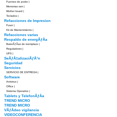
Fuentes de poder
|
Memorias ram
|
Mother board
|
Teclados
|
Refacciones de Impresion
Fusor
|
Kit de Mantenimiento
|
Refacciones varias
Respaldo de energÃƒÂ­a
BaterÃƒÂ­as de reemplazo
|
Reguladores
|
UPS
|
SeÃƒÂ±alizaciÃƒÂ³n
Seguridad
Servicios
SERVICIO DE ENTREGA
|
Software
Antivirus
|
Office
|
Sistema Operativo
|
Tablets y TelefonÃƒÂ­a
TREND MICRO
TREND MICRO
VÃƒÂ­deo vigilancia
VIDEOCONFERENCIA