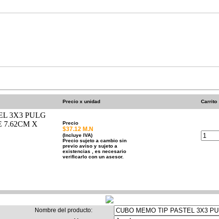
Pagos
Envios
Â¿Como comprar?
Precio x unidad
Carrito
EL 3X3 PULG
 7.62CM X
Precio
$37.12 M.N
(Incluye IVA)
Precio sujeto a cambio sin
previo aviso y sujeto a
existencias , es necesario
verificarlo con un asesor.
Nombre del producto
: