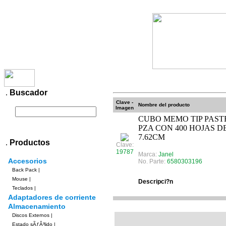
Productos
Contacto
.
Buscador
Clave -
Nombre del producto
Imagen
CUBO MEMO TIP PAST
PZA CON 400 HOJAS DE
7.62CM
.
Productos
Clave:
19787
Marca:
Janel
Accesorios
No. Parte:
6580303196
Back Pack
|
Mouse
|
Descripci?n
Teclados
|
Adaptadores de corriente
Almacenamiento
Discos Externos
|
Estado sÃƒÂ³lido
|