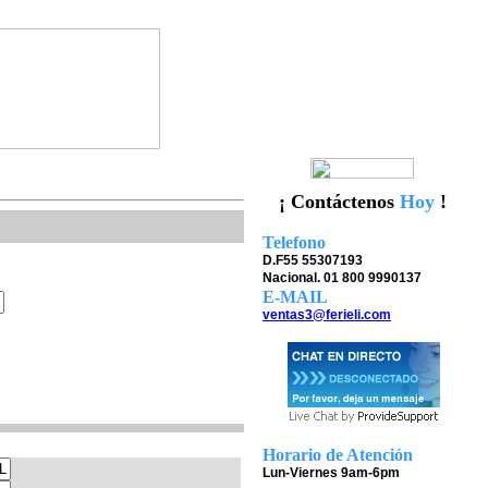
¡ Contáctenos
Hoy
!
Telefono
D.F55 55307193
Nacional. 01 800 9990137
E-MAIL
ventas3@ferieli.com
Horario de Atención
Lun-Viernes 9am-6pm