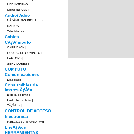
HDD INTERNO
|
Memorias USB
|
Audio/Video
CÃƒÂMARAS DIGITALES
|
RADIOS
|
Televisiones
|
Cables
CÃƒÂ³mputo
CARE PACK
|
EQUIPO DE COMPUTO
|
LAPTOPS
|
SERVIDORES
|
COMPUTO
Comunicaciones
Diademas
|
Consumibles de
impresiÃƒÂ³n
Botella de tinta
|
Cartucho de tinta
|
TÃƒÂ³ner
|
CONTROL DE ACCESO
Electronica
Pantallas de TelevisiÃƒÂ³n
|
EnvÃƒÂ­os
HERRAMIENTAS