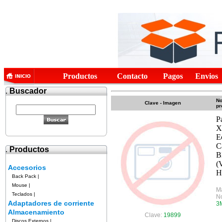
Productos
Contacto
Pagos
Envios
.
Buscador
No
Clave - Imagen
pr
P
X
E
C
.
Productos
B
(
Accesorios
H
Back Pack
|
Mouse
|
M
Teclados
|
No
Adaptadores de corriente
3
Almacenamiento
Clave:
19899
Discos Externos
|