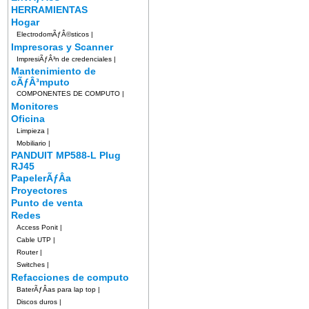
HERRAMIENTAS
Hogar
ElectrodomÃƒÂ©sticos
|
Impresoras y Scanner
ImpresiÃƒÂ³n de credenciales
|
Mantenimiento de
cÃƒÂ³mputo
COMPONENTES DE COMPUTO
|
Monitores
Oficina
Limpieza
|
Mobiliario
|
PANDUIT MP588-L Plug
RJ45
PapelerÃƒÂ­a
Proyectores
Punto de venta
Redes
Access Ponit
|
Cable UTP
|
Router
|
Switches
|
Refacciones de computo
BaterÃƒÂ­as para lap top
|
Discos duros
|