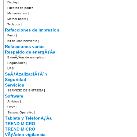
Display
|
Fuentes de poder
|
Memorias ram
|
Mother board
|
Teclados
|
Refacciones de Impresion
Fusor
|
Kit de Mantenimiento
|
Refacciones varias
Respaldo de energÃƒÂ­a
BaterÃƒÂ­as de reemplazo
|
Reguladores
|
UPS
|
SeÃƒÂ±alizaciÃƒÂ³n
Seguridad
Servicios
SERVICIO DE ENTREGA
|
Software
Antivirus
|
Office
|
Sistema Operativo
|
Tablets y TelefonÃƒÂ­a
TREND MICRO
TREND MICRO
VÃƒÂ­deo vigilancia