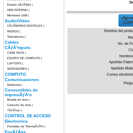
D
Estado sÃƒÂ³lido
|
HDD INTERNO
|
Memorias USB
|
Audio/Video
CÃƒÂMARAS DIGITALES
|
Nombre del produ
RADIOS
|
Televisiones
|
Ma
Cables
No. de Pa
CÃƒÂ³mputo
Cl
CARE PACK
|
Nombre(
EQUIPO DE COMPUTO
|
Apellido Pater
LAPTOPS
|
Apellido Mate
SERVIDORES
|
COMPUTO
Correo electrón
Comunicaciones
Pregu
Diademas
|
Consumibles de
impresiÃƒÂ³n
Botella de tinta
|
Cartucho de tinta
|
TÃƒÂ³ner
|
CONTROL DE ACCESO
Electronica
Pantallas de TelevisiÃƒÂ³n
|
EnvÃƒÂ­os