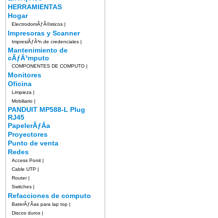
HERRAMIENTAS
Hogar
ElectrodomÃƒÂ©sticos
|
Impresoras y Scanner
ImpresiÃƒÂ³n de credenciales
|
Mantenimiento de
cÃƒÂ³mputo
COMPONENTES DE COMPUTO
|
Monitores
Oficina
Limpieza
|
Mobiliario
|
PANDUIT MP588-L Plug
RJ45
PapelerÃƒÂ­a
Proyectores
Punto de venta
Redes
Access Ponit
|
Cable UTP
|
Router
|
Switches
|
Refacciones de computo
BaterÃƒÂ­as para lap top
|
Discos duros
|