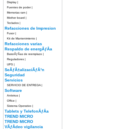
Display
|
Fuentes de poder
|
Memorias ram
|
Mother board
|
Teclados
|
Refacciones de Impresion
Fusor
|
Kit de Mantenimiento
|
Refacciones varias
Respaldo de energÃƒÂ­a
BaterÃƒÂ­as de reemplazo
|
Reguladores
|
UPS
|
SeÃƒÂ±alizaciÃƒÂ³n
Seguridad
Servicios
SERVICIO DE ENTREGA
|
Software
Antivirus
|
Office
|
Sistema Operativo
|
Tablets y TelefonÃƒÂ­a
TREND MICRO
TREND MICRO
VÃƒÂ­deo vigilancia