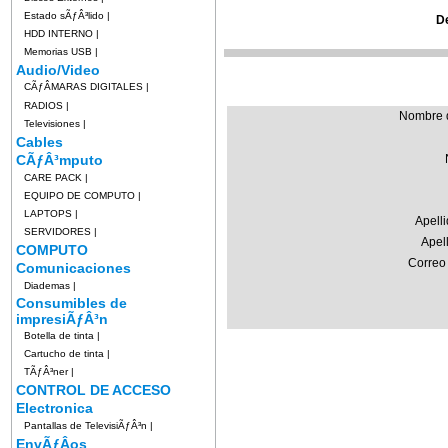
Estado sÃƒÂ³lido
|
D
HDD INTERNO
|
Memorias USB
|
Audio/Video
CÃƒÂMARAS DIGITALES
|
RADIOS
|
Nombre d
Televisiones
|
Cables
CÃƒÂ³mputo
CARE PACK
|
EQUIPO DE COMPUTO
|
LAPTOPS
|
Apell
SERVIDORES
|
Apel
COMPUTO
Correo 
Comunicaciones
Diademas
|
Consumibles de
impresiÃƒÂ³n
Botella de tinta
|
Cartucho de tinta
|
TÃƒÂ³ner
|
CONTROL DE ACCESO
Electronica
Pantallas de TelevisiÃƒÂ³n
|
EnvÃƒÂ­os