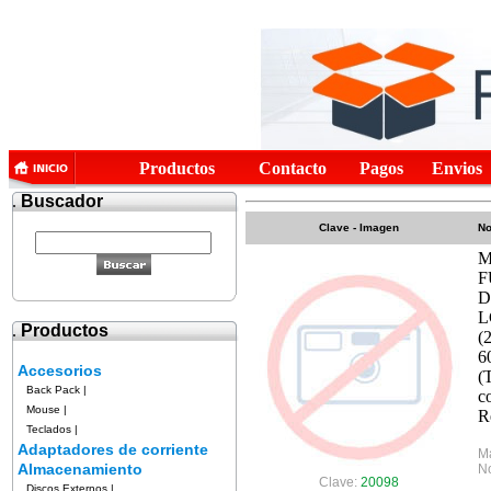
Productos
Contacto
Pagos
Envios
.
Buscador
Clave - Imagen
No
M
F
D
L
.
Productos
(
6
Accesorios
(
Back Pack
|
c
Mouse
|
R
Teclados
|
Adaptadores de corriente
M
Almacenamiento
No
Clave:
20098
Discos Externos
|