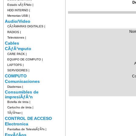
D
Estado sÃƒÂ³lido
|
HDD INTERNO
|
Memorias USB
|
Audio/Video
CÃƒÂMARAS DIGITALES
|
Nom
RADIOS
|
Televisiones
|
Cables
CÃƒÂ³mputo
CARE PACK
|
EQUIPO DE COMPUTO
|
A
LAPTOPS
|
SERVIDORES
|
COMPUTO
Co
Comunicaciones
Diademas
|
Consumibles de
impresiÃƒÂ³n
Botella de tinta
|
Cartucho de tinta
|
TÃƒÂ³ner
|
CONTROL DE ACCESO
Electronica
Pantallas de TelevisiÃƒÂ³n
|
EnvÃƒÂ­os