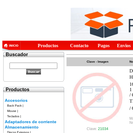
Productos
Contacto
Pagos
Envios
.
Buscador
Clave - Imagen
No
D
H
1
.
Productos
1
/
Accesorios
T
Back Pack
|
/
Mouse
|
Teclados
|
M
Adaptadores de corriente
No
Almacenamiento
Clave:
21034
Discos Externos
|