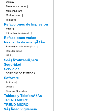
Display
|
Fuentes de poder
|
Memorias ram
|
Mother board
|
Teclados
|
Refacciones de Impresion
Fusor
|
Kit de Mantenimiento
|
Refacciones varias
Respaldo de energÃƒÂ­a
BaterÃƒÂ­as de reemplazo
|
Reguladores
|
UPS
|
SeÃƒÂ±alizaciÃƒÂ³n
Seguridad
Servicios
SERVICIO DE ENTREGA
|
Software
Antivirus
|
Office
|
Sistema Operativo
|
Tablets y TelefonÃƒÂ­a
TREND MICRO
TREND MICRO
VÃƒÂ­deo vigilancia