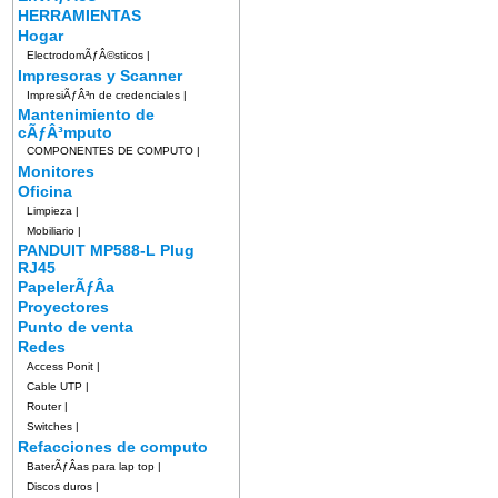
HERRAMIENTAS
Hogar
ElectrodomÃƒÂ©sticos
|
Impresoras y Scanner
ImpresiÃƒÂ³n de credenciales
|
Mantenimiento de
cÃƒÂ³mputo
COMPONENTES DE COMPUTO
|
Monitores
Oficina
Limpieza
|
Mobiliario
|
PANDUIT MP588-L Plug
RJ45
PapelerÃƒÂ­a
Proyectores
Punto de venta
Redes
Access Ponit
|
Cable UTP
|
Router
|
Switches
|
Refacciones de computo
BaterÃƒÂ­as para lap top
|
Discos duros
|