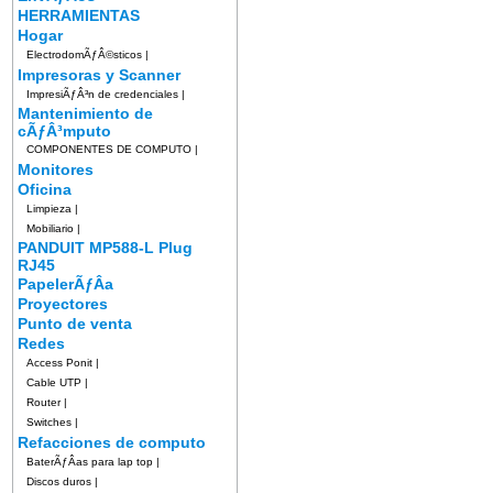
HERRAMIENTAS
Hogar
ElectrodomÃƒÂ©sticos
|
Impresoras y Scanner
ImpresiÃƒÂ³n de credenciales
|
Mantenimiento de
cÃƒÂ³mputo
COMPONENTES DE COMPUTO
|
Monitores
Oficina
Limpieza
|
Mobiliario
|
PANDUIT MP588-L Plug
RJ45
PapelerÃƒÂ­a
Proyectores
Punto de venta
Redes
Access Ponit
|
Cable UTP
|
Router
|
Switches
|
Refacciones de computo
BaterÃƒÂ­as para lap top
|
Discos duros
|