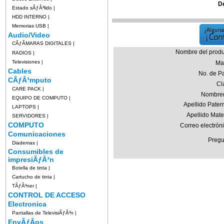
D
Estado sÃƒÂ³lido
|
HDD INTERNO
|
Memorias USB
|
Audio/Video
CÃƒÂMARAS DIGITALES
|
Nombre del produ
RADIOS
|
Televisiones
|
Ma
Cables
No. de Pa
CÃƒÂ³mputo
Cl
CARE PACK
|
Nombre(
EQUIPO DE COMPUTO
|
Apellido Pater
LAPTOPS
|
Apellido Mate
SERVIDORES
|
COMPUTO
Correo electrón
Comunicaciones
Pregu
Diademas
|
Consumibles de
impresiÃƒÂ³n
Botella de tinta
|
Cartucho de tinta
|
TÃƒÂ³ner
|
CONTROL DE ACCESO
Electronica
Pantallas de TelevisiÃƒÂ³n
|
EnvÃƒÂ­os