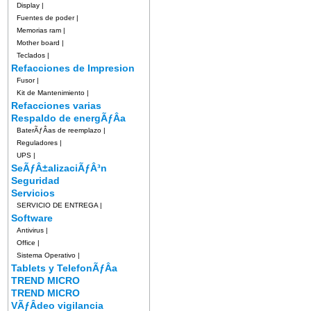
Display
|
Fuentes de poder
|
Memorias ram
|
Mother board
|
Teclados
|
Refacciones de Impresion
Fusor
|
Kit de Mantenimiento
|
Refacciones varias
Respaldo de energÃƒÂ­a
BaterÃƒÂ­as de reemplazo
|
Reguladores
|
UPS
|
SeÃƒÂ±alizaciÃƒÂ³n
Seguridad
Servicios
SERVICIO DE ENTREGA
|
Software
Antivirus
|
Office
|
Sistema Operativo
|
Tablets y TelefonÃƒÂ­a
TREND MICRO
TREND MICRO
VÃƒÂ­deo vigilancia