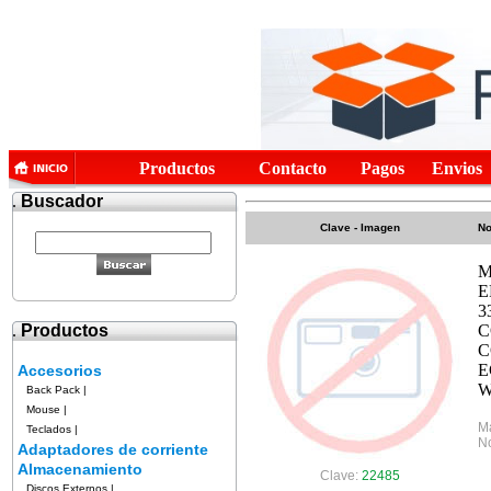
Productos
Contacto
Pagos
Envios
.
Buscador
Clave - Imagen
No
M
E
3
.
Productos
C
C
E
Accesorios
W
Back Pack
|
Mouse
|
M
Teclados
|
No
Adaptadores de corriente
Almacenamiento
Clave:
22485
Discos Externos
|