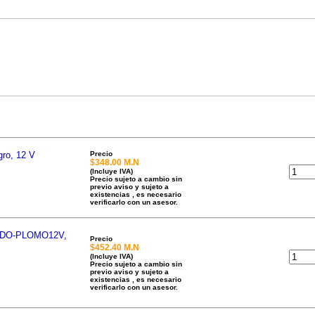
Pagos
Envios
Â¿Como comprar?
gro, 12 V
Precio
$348.00 M.N
(Incluye IVA)
Precio sujeto a cambio sin
previo aviso y sujeto a
existencias , es necesario
verificarlo con un asesor.
IDO-PLOMO12V,
Precio
$452.40 M.N
(Incluye IVA)
Precio sujeto a cambio sin
previo aviso y sujeto a
existencias , es necesario
verificarlo con un asesor.