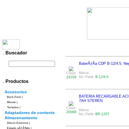
Productos
Contacto
.
Buscador
BaterÃƒÂ­a CDP B-12/4.5, Ne
Marca:
Clave:
No. Parte:
B-12/4.5
19109
.
Productos
Accesorios
BATERIA RECARGABLE AC
Back Pack
|
7AH STEREN
Mouse
|
Teclados
|
Clave:
Marca:
20068
Adaptadores de corriente
No. Parte:
BR-1207
Almacenamiento
Discos Externos
|
Estado sÃƒÂ³lido
|