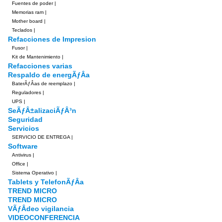
Fuentes de poder
|
Memorias ram
|
Mother board
|
Teclados
|
Refacciones de Impresion
Fusor
|
Kit de Mantenimiento
|
Refacciones varias
Respaldo de energÃƒÂ­a
BaterÃƒÂ­as de reemplazo
|
Reguladores
|
UPS
|
SeÃƒÂ±alizaciÃƒÂ³n
Seguridad
Servicios
SERVICIO DE ENTREGA
|
Software
Antivirus
|
Office
|
Sistema Operativo
|
Tablets y TelefonÃƒÂ­a
TREND MICRO
TREND MICRO
VÃƒÂ­deo vigilancia
VIDEOCONFERENCIA