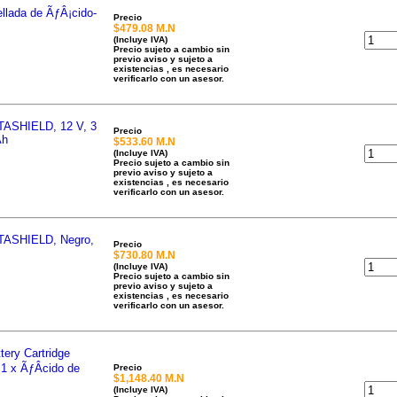
llada de ÃƒÂ¡cido-
Precio
$479.08 M.N
(Incluye IVA)
Precio sujeto a cambio sin
previo aviso y sujeto a
existencias , es necesario
verificarlo con un asesor.
TASHIELD, 12 V, 3
Precio
Ah
$533.60 M.N
(Incluye IVA)
Precio sujeto a cambio sin
previo aviso y sujeto a
existencias , es necesario
verificarlo con un asesor.
ATASHIELD, Negro,
Precio
$730.80 M.N
(Incluye IVA)
Precio sujeto a cambio sin
previo aviso y sujeto a
existencias , es necesario
verificarlo con un asesor.
ery Cartridge
1 x ÃƒÂcido de
Precio
$1,148.40 M.N
(Incluye IVA)