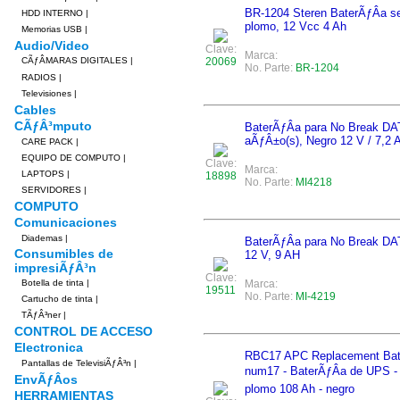
BR-1204 Steren BaterÃƒÂ­a se
HDD INTERNO
|
plomo, 12 Vcc 4 Ah
Memorias USB
|
Audio/Video
Clave:
Marca:
CÃƒÂMARAS DIGITALES
|
20069
No. Parte:
BR-1204
RADIOS
|
Televisiones
|
Cables
CÃƒÂ³mputo
BaterÃƒÂ­a para No Break DA
aÃƒÂ±o(s), Negro 12 V / 7,2 
CARE PACK
|
EQUIPO DE COMPUTO
|
Clave:
Marca:
LAPTOPS
|
18898
No. Parte:
MI4218
SERVIDORES
|
COMPUTO
Comunicaciones
Diademas
|
BaterÃƒÂ­a para No Break D
Consumibles de
12 V, 9 AH
impresiÃƒÂ³n
Clave:
Botella de tinta
|
Marca:
19511
No. Parte:
MI-4219
Cartucho de tinta
|
TÃƒÂ³ner
|
CONTROL DE ACCESO
Electronica
RBC17 APC Replacement Batt
Pantallas de TelevisiÃƒÂ³n
|
num17 - BaterÃƒÂ­a de UPS - 
EnvÃƒÂ­os
plomo 108 Ah - negro
HERRAMIENTAS