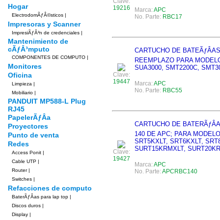
Clave:
Hogar
19216
Marca:
APC
ElectrodomÃƒÂ©sticos
|
No. Parte:
RBC17
Impresoras y Scanner
ImpresiÃƒÂ³n de credenciales
|
Mantenimiento de
cÃƒÂ³mputo
CARTUCHO DE BATEÃƒÂAS
COMPONENTES DE COMPUTO
|
REEMPLAZO PARA MODELO
Monitores
SUA3000, SMT2200C, SMT3
Oficina
Clave:
19447
Marca:
APC
Limpieza
|
No. Parte:
RBC55
Mobiliario
|
PANDUIT MP588-L Plug
RJ45
PapelerÃƒÂ­a
CARTUCHO DE BATERÃƒÂ
Proyectores
140 DE APC; PARA MODELO
Punto de venta
SRT5KXLT, SRT6KXLT, SRT
Redes
SURT15KRMXLT, SURT20K
Clave:
Access Ponit
|
19427
Cable UTP
|
Marca:
APC
Router
|
No. Parte:
APCRBC140
Switches
|
Refacciones de computo
BaterÃƒÂ­as para lap top
|
Discos duros
|
Display
|