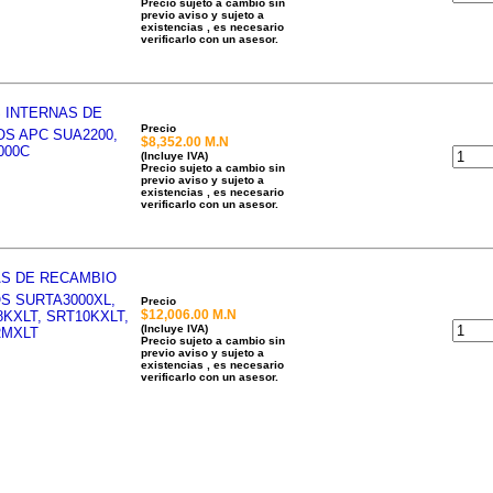
Precio sujeto a cambio sin
previo aviso y sujeto a
existencias , es necesario
verificarlo con un asesor.
 INTERNAS DE
Precio
S APC SUA2200,
$8,352.00 M.N
000C
(Incluye IVA)
Precio sujeto a cambio sin
previo aviso y sujeto a
existencias , es necesario
verificarlo con un asesor.
AS DE RECAMBIO
S SURTA3000XL,
Precio
$12,006.00 M.N
8KXLT, SRT10KXLT,
(Incluye IVA)
RMXLT
Precio sujeto a cambio sin
previo aviso y sujeto a
existencias , es necesario
verificarlo con un asesor.