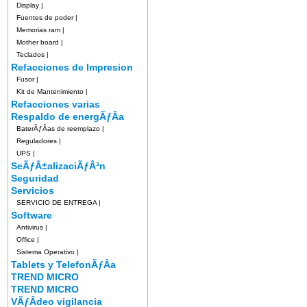
Display
|
Fuentes de poder
|
Memorias ram
|
Mother board
|
Teclados
|
Refacciones de Impresion
Fusor
|
Kit de Mantenimiento
|
Refacciones varias
Respaldo de energÃƒÂ­a
BaterÃƒÂ­as de reemplazo
|
Reguladores
|
UPS
|
SeÃƒÂ±alizaciÃƒÂ³n
Seguridad
Servicios
SERVICIO DE ENTREGA
|
Software
Antivirus
|
Office
|
Sistema Operativo
|
Tablets y TelefonÃƒÂ­a
TREND MICRO
TREND MICRO
VÃƒÂ­deo vigilancia