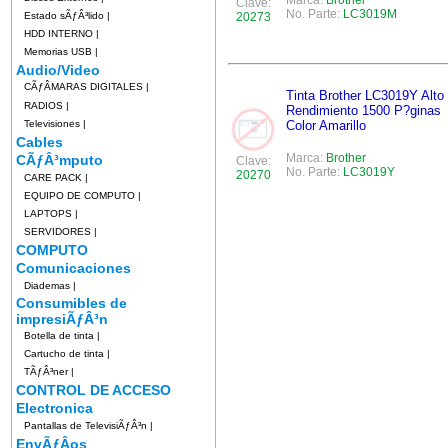
Marca:
Brother
Clave:
No. Parte:
LC3019M
Estado sÃƒÂ³lido
|
20273
HDD INTERNO
|
Memorias USB
|
Audio/Video
CÃƒÂMARAS DIGITALES
|
Tinta Brother LC3019Y Alto
RADIOS
|
Rendimiento 1500 P?ginas
Televisiones
|
Color Amarillo
Cables
Marca:
Brother
CÃƒÂ³mputo
Clave:
No. Parte:
LC3019Y
20270
CARE PACK
|
EQUIPO DE COMPUTO
|
LAPTOPS
|
SERVIDORES
|
COMPUTO
Comunicaciones
Diademas
|
Consumibles de
impresiÃƒÂ³n
Botella de tinta
|
Cartucho de tinta
|
TÃƒÂ³ner
|
CONTROL DE ACCESO
Electronica
Pantallas de TelevisiÃƒÂ³n
|
EnvÃƒÂ­os