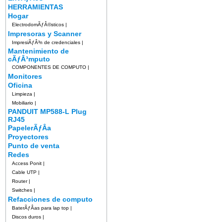
HERRAMIENTAS
Hogar
ElectrodomÃƒÂ©sticos
|
Impresoras y Scanner
ImpresiÃƒÂ³n de credenciales
|
Mantenimiento de
cÃƒÂ³mputo
COMPONENTES DE COMPUTO
|
Monitores
Oficina
Limpieza
|
Mobiliario
|
PANDUIT MP588-L Plug
RJ45
PapelerÃƒÂ­a
Proyectores
Punto de venta
Redes
Access Ponit
|
Cable UTP
|
Router
|
Switches
|
Refacciones de computo
BaterÃƒÂ­as para lap top
|
Discos duros
|