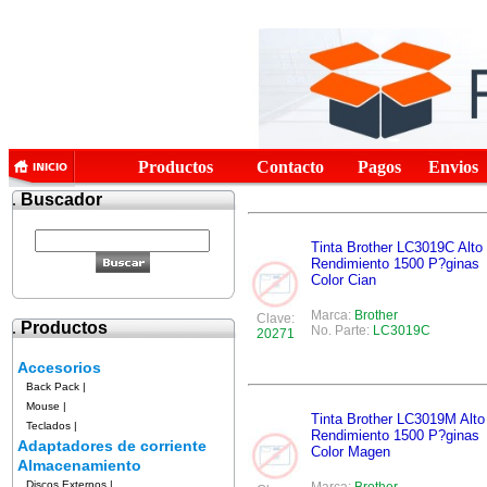
Productos
Contacto
Pagos
Envios
.
Buscador
Tinta Brother LC3019C Alto
Rendimiento 1500 P?ginas
Color Cian
Marca:
Brother
Clave:
.
Productos
No. Parte:
LC3019C
20271
Accesorios
Back Pack
|
Mouse
|
Tinta Brother LC3019M Alto
Teclados
|
Rendimiento 1500 P?ginas
Adaptadores de corriente
Color Magen
Almacenamiento
Discos Externos
|